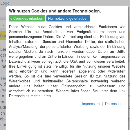
Wir nutzen Cookies und andere Technologien.
Menü
Suchen
Diese Website nutzt Cookies und vergleichbare Funktionen wie
Session IDs zur Verarbeitung von Endgeräteinformationen und
Startseite
»
Leserbriefe
»
Treppen werden zur Barriere
personenbezogenen Daten. Die Verarbeitung dient der Einbindung von
Inhalten, externen Diensten und Elementen Dritter, der statistischen
Analyse/Messung, der personalisierten Werbung sowie der Einbindung
Leserbrief zu: Treppen werden zur Barriere
sozialer Medien. Je nach Funktion werden dabei Daten an Dritte
lgenden Leserbrief habe ich am 20.06.2012 an die Schwäpo geschic
weitergegeben und an Dritte in Ländern in denen kein angemessenes
rt wurde er, in leicht gekürtzer Version (nach absprache mit mir),
Datenschutzniveau vorliegt z.B. die USA und von diesen verarbeitet.
.06.2012 veröffentlicht:
Ihre Einwilligung ist stets freiwillig, für die Nutzung unserer Website
nicht erforderlich und kann jederzeit abgelehnt oder widerrufen
werden. So ist die hier verwendete Session ID zur Nutzung des
serbrief zu: Treppen werden zur Barriere
Warenkorbes und funktioneller Seiteninhalte notwendig während
, die Stadt Aalen glaubt also, dass sie schon jetzt recht gut aufgeste
andere uns helfen unser Onlineangebot zu verbessern und
t, was die Barrierefreiheit
wirtschaftlich zu betreiben. Weitere Infos finden Sie unter dem Link
rer Rathäuser in Aalen und Waldhausen anbelangt. Das stimmt so a
Datenschutz rechts unten.
erhaupt nicht. In
Impressum
|
Datenschutz
ldhausen gibt es einen ebenerdigen Raum. Der Rollstuhlbenutzer, a
ch Menschen die einfach
roblem beim Treppensteigen haben, oder Menschen mit Kinderwage
nnen also klingeln damit