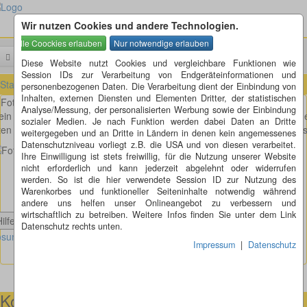
Wir nutzen Cookies und andere Technologien.
Menü
Suchen
Diese Website nutzt Cookies und vergleichbare Funktionen wie
Session IDs zur Verarbeitung von Endgeräteinformationen und
Startseite
»
Fotorätsel
»
Fotorätsel 211 bis 220
»
Fotorätsel 217
personenbezogenen Daten. Die Verarbeitung dient der Einbindung von
Inhalten, externen Diensten und Elementen Dritter, der statistischen
Fotorätsel 217
Analyse/Messung, der personalisierten Werbung sowie der Einbindung
in letzter Flohmarktbesuch war ein voller Erfolg. Diesen wunderschön
sozialer Medien. Je nach Funktion werden dabei Daten an Dritte
ten Kupferstich habe ich günstig bekommen. Oder ist es etwas andere
weitergegeben und an Dritte in Ländern in denen kein angemessenes
Datenschutzniveau vorliegt z.B. die USA und von diesen verarbeitet.
Ihre Einwilligung ist stets freiwillig, für die Nutzung unserer Website
nicht erforderlich und kann jederzeit abgelehnt oder widerrufen
werden. So ist die hier verwendete Session ID zur Nutzung des
Warenkorbes und funktioneller Seiteninhalte notwendig während
andere uns helfen unser Onlineangebot zu verbessern und
wirtschaftlich zu betreiben. Weitere Infos finden Sie unter dem Link
Hilfe anzeigen
Datenschutz rechts unten.
sung Fotorätsel 217 anzeigen
Impressum
|
Datenschutz
Kontaktmöglichkeiten