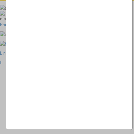
073664028807
homepage@thomaskappel.de
Kontakt
Impressum
Cookies
Link zur klassischen Website