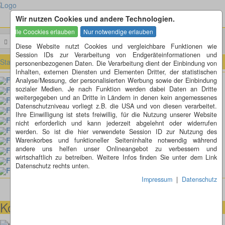
Wir nutzen Cookies und andere Technologien.
Menü
Suchen
Diese Website nutzt Cookies und vergleichbare Funktionen wie
Session IDs zur Verarbeitung von Endgeräteinformationen und
Startseite
»
Fotorätsel
»
Fotorätsel 231 bis 240
personenbezogenen Daten. Die Verarbeitung dient der Einbindung von
Inhalten, externen Diensten und Elementen Dritter, der statistischen
Fotorätsel 240
Analyse/Messung, der personalisierten Werbung sowie der Einbindung
sozialer Medien. Je nach Funktion werden dabei Daten an Dritte
Fotorätsel 239
weitergegeben und an Dritte in Ländern in denen kein angemessenes
Fotorätsel 238
Datenschutzniveau vorliegt z.B. die USA und von diesen verarbeitet.
Fotorätsel 237
Ihre Einwilligung ist stets freiwillig, für die Nutzung unserer Website
Fotorätsel 236
nicht erforderlich und kann jederzeit abgelehnt oder widerrufen
Fotorätsel 235
werden. So ist die hier verwendete Session ID zur Nutzung des
Fotorätsel 234
Warenkorbes und funktioneller Seiteninhalte notwendig während
andere uns helfen unser Onlineangebot zu verbessern und
Fotorätsel 233
wirtschaftlich zu betreiben. Weitere Infos finden Sie unter dem Link
Fotorätsel 232
Datenschutz rechts unten.
Fotorätsel 231
Impressum
|
Datenschutz
Kontaktmöglichkeiten
073664028807