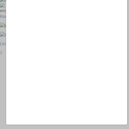
homepage@thomaskappel.de
Kontakt
Impressum
Cookies
Link zur klassischen Website