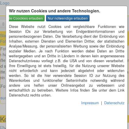
Wir nutzen Cookies und andere Technologien.
Menü
Suchen
Diese Website nutzt Cookies und vergleichbare Funktionen wie
Session IDs zur Verarbeitung von Endgeräteinformationen und
Startseite
»
Fotorätsel
»
Fotorätsel 1 bis 100
»
Fotorätsel 51 bis 60
»
personenbezogenen Daten. Die Verarbeitung dient der Einbindung von
Fotorätsel 58
Inhalten, externen Diensten und Elementen Dritter, der statistischen
Analyse/Messung, der personalisierten Werbung sowie der Einbindung
Fotorätsel 58
sozialer Medien. Je nach Funktion werden dabei Daten an Dritte
h habe es gemacht wie Louis de Funès in dem Film: "Louis und seine
weitergegeben und an Dritte in Ländern in denen kein angemessenes
ßerirdischen Kohlköpfe". Ich habe einfach einen kleinen Pups gelasse
Datenschutzniveau vorliegt z.B. die USA und von diesen verarbeitet.
d schon kam das Raumschiff angeschwebt. Da ich keine Kohlsuppe
Ihre Einwilligung ist stets freiwillig, für die Nutzung unserer Website
nicht erforderlich und kann jederzeit abgelehnt oder widerrufen
tte, sind sie gleich wieder auf und davon. Mir war das egal, ich hatte ja
werden. So ist die hier verwendete Session ID zur Nutzung des
in Foto im Kasten. Oder was denkt ihr was es ist?
Warenkorbes und funktioneller Seiteninhalte notwendig während
andere uns helfen unser Onlineangebot zu verbessern und
wirtschaftlich zu betreiben. Weitere Infos finden Sie unter dem Link
Datenschutz rechts unten.
sung Fotorätsel anzeigen
Impressum
|
Datenschutz
Kontaktmöglichkeiten
073664028807