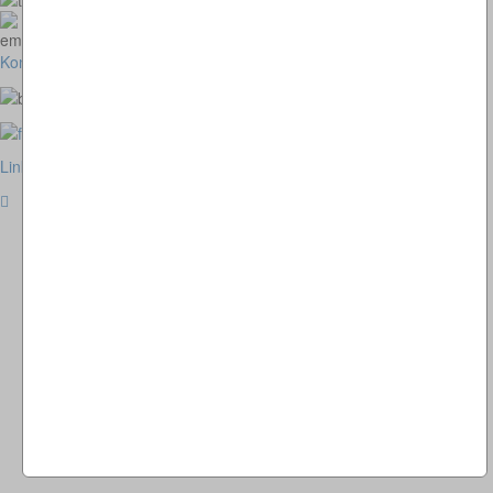
homepage@thomaskappel.de
Kontakt
Impressum
Cookies
Link zur klassischen Website