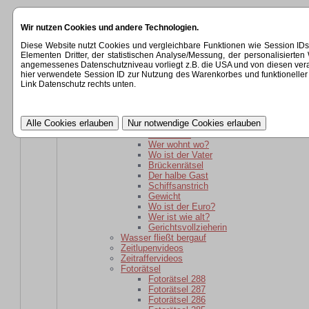
Startseite
Wir nutzen Cookies und andere Technologien.
Kategorien
Rätsel
Diese Website nutzt Cookies und vergleichbare Funktionen wie Session ID
Rätsel für daheim gebliebene
Elementen Dritter, der statistischen Analyse/Messung, der personalisier
Wer ist wie alt?
angemessenes Datenschutzniveau vorliegt z.B. die USA und von diesen verarbeit
wer ist weiter weg?
hier verwendete Session ID zur Nutzung des Warenkorbes und funktioneller 
Der schlaue Barkeeper
Link Datenschutz rechts unten.
Parole
Verwandtschaft
kaputte Sicherung
Kartoffelsackrätsel
Schuhkauf
Wer wohnt wo?
Wo ist der Vater
Brückenrätsel
Der halbe Gast
Schiffsanstrich
Gewicht
Wo ist der Euro?
Wer ist wie alt?
Gerichtsvollzieherin
Wasser fließt bergauf
Zeitlupenvideos
Zeitraffervideos
Fotorätsel
Fotorätsel 288
Fotorätsel 287
Fotorätsel 286