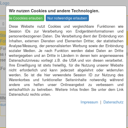
Wir nutzen Cookies und andere Technologien.
Menü
Suchen
Diese Website nutzt Cookies und vergleichbare Funktionen wie
Session IDs zur Verarbeitung von Endgeräteinformationen und
Startseite
»
Fotorätsel
»
Fotorätsel 1 bis 100
»
Fotorätsel 81 bis 90
»
personenbezogenen Daten. Die Verarbeitung dient der Einbindung von
Fotorätsel 85
Inhalten, externen Diensten und Elementen Dritter, der statistischen
Analyse/Messung, der personalisierten Werbung sowie der Einbindung
Fotorätsel 85
sozialer Medien. Je nach Funktion werden dabei Daten an Dritte
s man so alles im Keller in alten Schachteln finden kann, zum Beispiel
weitergegeben und an Dritte in Ländern in denen kein angemessenes
esen Bleistifthalter in Igel-Form, oder?
Datenschutzniveau vorliegt z.B. die USA und von diesen verarbeitet.
Ihre Einwilligung ist stets freiwillig, für die Nutzung unserer Website
nicht erforderlich und kann jederzeit abgelehnt oder widerrufen
werden. So ist die hier verwendete Session ID zur Nutzung des
Warenkorbes und funktioneller Seiteninhalte notwendig während
andere uns helfen unser Onlineangebot zu verbessern und
wirtschaftlich zu betreiben. Weitere Infos finden Sie unter dem Link
Datenschutz rechts unten.
Hilfe anzeigen
Impressum
|
Datenschutz
sung Fotorätsel anzeigen