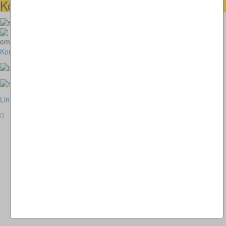
Kontaktmöglichkeiten
073664028807
homepage@thomaskappel.de
Kontakt
Impressum
Cookies
Link zur klassischen Website