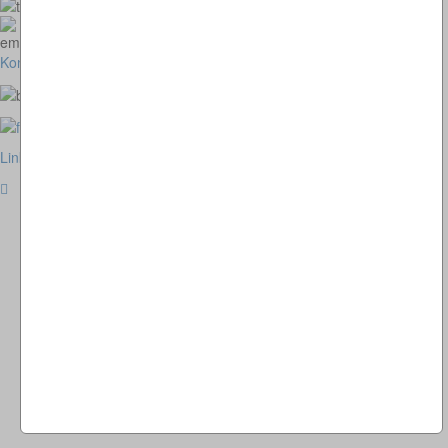
073664028807
homepage@thomaskappel.de
Kontakt
Impressum
Cookies
Link zur klassischen Website