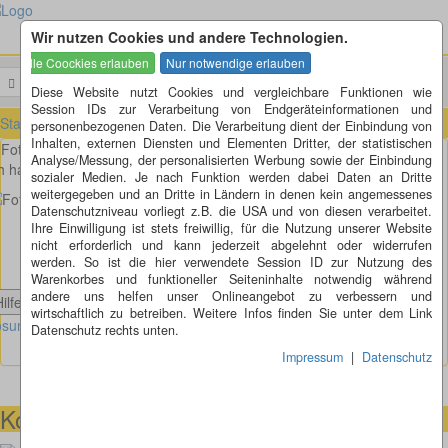
Wir nutzen Cookies und andere Technologien.
Menü
Suchen
Diese Website nutzt Cookies und vergleichbare Funktionen wie
Session IDs zur Verarbeitung von Endgeräteinformationen und
Startseite
»
Fotorätsel
»
Fotorätsel 271 bis 280
»
Fotorätsel 279
personenbezogenen Daten. Die Verarbeitung dient der Einbindung von
Inhalten, externen Diensten und Elementen Dritter, der statistischen
Fotorätsel 279
Analyse/Messung, der personalisierten Werbung sowie der Einbindung
h habe hier einfach mal den Nippel durch die Lasche gezogen, oder?
sozialer Medien. Je nach Funktion werden dabei Daten an Dritte
weitergegeben und an Dritte in Ländern in denen kein angemessenes
Datenschutzniveau vorliegt z.B. die USA und von diesen verarbeitet.
Ihre Einwilligung ist stets freiwillig, für die Nutzung unserer Website
nicht erforderlich und kann jederzeit abgelehnt oder widerrufen
werden. So ist die hier verwendete Session ID zur Nutzung des
Warenkorbes und funktioneller Seiteninhalte notwendig während
andere uns helfen unser Onlineangebot zu verbessern und
Hilfe anzeigen
wirtschaftlich zu betreiben. Weitere Infos finden Sie unter dem Link
sung Fotorätsel 279 anzeigen
Datenschutz rechts unten.
Impressum
|
Datenschutz
Kontaktmöglichkeiten