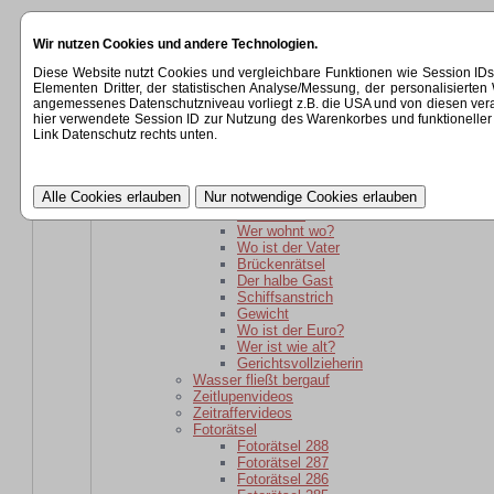
Startseite
Wir nutzen Cookies und andere Technologien.
Kategorien
Rätsel
Diese Website nutzt Cookies und vergleichbare Funktionen wie Session ID
Rätsel für daheim gebliebene
Elementen Dritter, der statistischen Analyse/Messung, der personalisier
Wer ist wie alt?
angemessenes Datenschutzniveau vorliegt z.B. die USA und von diesen verarbeit
wer ist weiter weg?
hier verwendete Session ID zur Nutzung des Warenkorbes und funktioneller 
Der schlaue Barkeeper
Link Datenschutz rechts unten.
Parole
Verwandtschaft
kaputte Sicherung
Kartoffelsackrätsel
Schuhkauf
Wer wohnt wo?
Wo ist der Vater
Brückenrätsel
Der halbe Gast
Schiffsanstrich
Gewicht
Wo ist der Euro?
Wer ist wie alt?
Gerichtsvollzieherin
Wasser fließt bergauf
Zeitlupenvideos
Zeitraffervideos
Fotorätsel
Fotorätsel 288
Fotorätsel 287
Fotorätsel 286