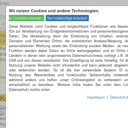
Wir nutzen Cookies und andere Technologien.
Menü
Suchen
Diese Website nutzt Cookies und vergleichbare Funktionen wie Sessi
IDs zur Verarbeitung von Endgeräteinformationen und personenbezogen
Startseite
»
Fotorätsel
»
Fotorätsel 1 bis 100
»
Fotorätsel 1 bis 10
»
Daten. Die Verarbeitung dient der Einbindung von Inhalten, extern
Fotorätsel 4
Diensten und Elementen Dritter, der statistischen Analyse/Messung, d
personalisierten Werbung sowie der Einbindung sozialer Medien. Je na
Fotorätsel 4
Funktion werden dabei Daten an Dritte weitergegeben und an Dritte 
ll das eine Frisur sein, oder was denkt ihr?
Ländern in denen kein angemessenes Datenschutzniveau vorliegt z.B. d
USA und von diesen verarbeitet. Ihre Einwilligung ist stets freiwillig, für d
Nutzung unserer Website nicht erforderlich und kann jederzeit abgeleh
oder widerrufen werden. So ist die hier verwendete Session ID z
Nutzung des Warenkorbes und funktioneller Seiteninhalte notwend
ösung anzeigen
während andere uns helfen unser Onlineangebot zu verbessern u
wirtschaftlich zu betreiben. Weitere Infos finden Sie unter dem Li
Datenschutz rechts unten.
Kontaktmöglichkeiten
Impressum
|
Datenschu
073664028807
homepage@thomaskappel.de
Kontakt
Impressum
Cookies