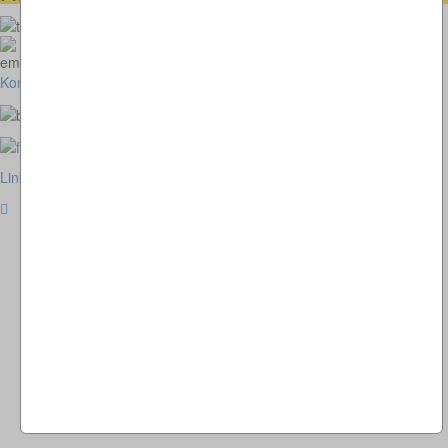
073664028807
homepage@thomaskappel.de
Kontakt
Impressum
Cookies
Link zur klassischen Website