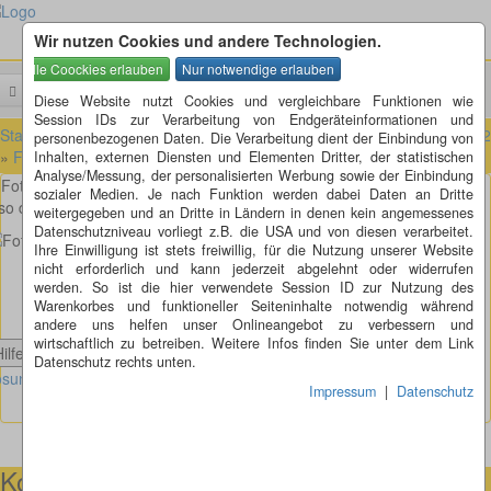
Wir nutzen Cookies und andere Technologien.
Menü
Suchen
Diese Website nutzt Cookies und vergleichbare Funktionen wie
Session IDs zur Verarbeitung von Endgeräteinformationen und
Startseite
»
Fotorätsel
»
Fotorätsel 101 bis 200
»
Fotorätsel 111 bis 1
personenbezogenen Daten. Die Verarbeitung dient der Einbindung von
»
Fotorätsel 118
Inhalten, externen Diensten und Elementen Dritter, der statistischen
Analyse/Messung, der personalisierten Werbung sowie der Einbindung
Fotorätsel 118
sozialer Medien. Je nach Funktion werden dabei Daten an Dritte
so diese alte Stahlfeile ist wohl nicht mehr zu gebrauchen, oder?
weitergegeben und an Dritte in Ländern in denen kein angemessenes
Datenschutzniveau vorliegt z.B. die USA und von diesen verarbeitet.
Ihre Einwilligung ist stets freiwillig, für die Nutzung unserer Website
nicht erforderlich und kann jederzeit abgelehnt oder widerrufen
werden. So ist die hier verwendete Session ID zur Nutzung des
Warenkorbes und funktioneller Seiteninhalte notwendig während
andere uns helfen unser Onlineangebot zu verbessern und
wirtschaftlich zu betreiben. Weitere Infos finden Sie unter dem Link
Hilfe anzeigen
Datenschutz rechts unten.
sung Fotorätsel anzeigen
Impressum
|
Datenschutz
Kontaktmöglichkeiten