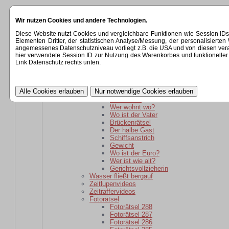
Startseite
Wir nutzen Cookies und andere Technologien.
Kategorien
Rätsel
Diese Website nutzt Cookies und vergleichbare Funktionen wie Session ID
Rätsel für daheim gebliebene
Elementen Dritter, der statistischen Analyse/Messung, der personalisier
Wer ist wie alt?
angemessenes Datenschutzniveau vorliegt z.B. die USA und von diesen verarbeit
wer ist weiter weg?
hier verwendete Session ID zur Nutzung des Warenkorbes und funktioneller 
Der schlaue Barkeeper
Link Datenschutz rechts unten.
Parole
Verwandtschaft
kaputte Sicherung
Kartoffelsackrätsel
Schuhkauf
Wer wohnt wo?
Wo ist der Vater
Brückenrätsel
Der halbe Gast
Schiffsanstrich
Gewicht
Wo ist der Euro?
Wer ist wie alt?
Gerichtsvollzieherin
Wasser fließt bergauf
Zeitlupenvideos
Zeitraffervideos
Fotorätsel
Fotorätsel 288
Fotorätsel 287
Fotorätsel 286