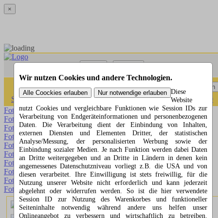
×
Menü
Suchen
Wir nutzen Cookies und andere Technologien.
Menü
Suchen
Diese
Startseite
»
Fotorätsel
»
Fotorätsel 1 bis 100
»
Fotorätsel 21 bis 30
Website
nutzt Cookies und vergleichbare Funktionen wie Session IDs zur
Fotorätsel 30
Verarbeitung von Endgeräteinformationen und personenbezogenen
Fotorätsel 29
Daten. Die Verarbeitung dient der Einbindung von Inhalten,
Fotorätsel 28
externen Diensten und Elementen Dritter, der statistischen
Fotorätsel 27
Analyse/Messung, der personalisierten Werbung sowie der
Fotorätsel 26
Einbindung sozialer Medien. Je nach Funktion werden dabei Daten
Fotorätsel 25
an Dritte weitergegeben und an Dritte in Ländern in denen kein
Fotorätsel 24
angemessenes Datenschutzniveau vorliegt z.B. die USA und von
Fotorätsel 23
diesen verarbeitet. Ihre Einwilligung ist stets freiwillig, für die
Fotorätsel 22
Nutzung unserer Website nicht erforderlich und kann jederzeit
Fotorätsel 21
abgelehnt oder widerrufen werden. So ist die hier verwendete
Session ID zur Nutzung des Warenkorbes und funktioneller
Fotorätsel 30
Seiteninhalte notwendig während andere uns helfen unser
Onlineangebot zu verbessern und wirtschaftlich zu betreiben.