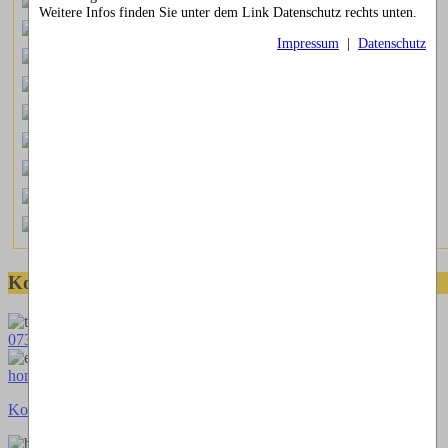
Fotorätsel 29
Weitere Infos finden Sie unter dem Link Datenschutz rechts unten.
Fotorätsel 28
Impressum
|
Datenschutz
Fotorätsel 27
Fotorätsel 26
Fotorätsel 25
Fotorätsel 24
Fotorätsel 23
Fotorätsel 22
Fotorätsel 21
Kontaktmöglichkeiten
073664028807
homepage@thomaskappel.de
Kontakt
Impressum
Cookies