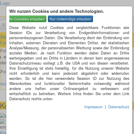
Wir nutzen Cookies und andere Technologien.
Menü
Suchen
Diese Website nutzt Cookies und vergleichbare Funktionen wie
Session IDs zur Verarbeitung von Endgeräteinformationen und
Startseite
»
Fotorätsel
»
Fotorätsel 1 bis 100
»
Fotorätsel 31 bis 40
»
personenbezogenen Daten. Die Verarbeitung dient der Einbindung von
Fotorätsel 36
Inhalten, externen Diensten und Elementen Dritter, der statistischen
Analyse/Messung, der personalisierten Werbung sowie der Einbindung
Fotorätsel 36
sozialer Medien. Je nach Funktion werden dabei Daten an Dritte
, wenn das mal nicht die Skyline von Fachsenfeld ist, oder ist es was
weitergegeben und an Dritte in Ländern in denen kein angemessenes
nderes?
Datenschutzniveau vorliegt z.B. die USA und von diesen verarbeitet.
Ihre Einwilligung ist stets freiwillig, für die Nutzung unserer Website
nicht erforderlich und kann jederzeit abgelehnt oder widerrufen
werden. So ist die hier verwendete Session ID zur Nutzung des
ösung anzeigen
Warenkorbes und funktioneller Seiteninhalte notwendig während
andere uns helfen unser Onlineangebot zu verbessern und
wirtschaftlich zu betreiben. Weitere Infos finden Sie unter dem Link
Datenschutz rechts unten.
Kontaktmöglichkeiten
Impressum
|
Datenschutz
073664028807
homepage@thomaskappel.de
Kontakt
Impressum
Cookies