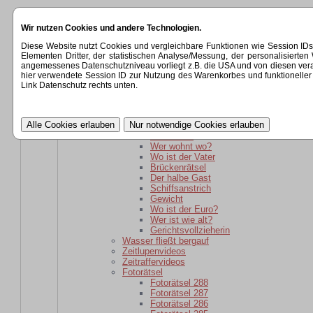
Startseite
Wir nutzen Cookies und andere Technologien.
Kategorien
Rätsel
Diese Website nutzt Cookies und vergleichbare Funktionen wie Session ID
Rätsel für daheim gebliebene
Elementen Dritter, der statistischen Analyse/Messung, der personalisier
Wer ist wie alt?
angemessenes Datenschutzniveau vorliegt z.B. die USA und von diesen verarbeit
wer ist weiter weg?
hier verwendete Session ID zur Nutzung des Warenkorbes und funktioneller 
Der schlaue Barkeeper
Link Datenschutz rechts unten.
Parole
Verwandtschaft
kaputte Sicherung
Kartoffelsackrätsel
Schuhkauf
Wer wohnt wo?
Wo ist der Vater
Brückenrätsel
Der halbe Gast
Schiffsanstrich
Gewicht
Wo ist der Euro?
Wer ist wie alt?
Gerichtsvollzieherin
Wasser fließt bergauf
Zeitlupenvideos
Zeitraffervideos
Fotorätsel
Fotorätsel 288
Fotorätsel 287
Fotorätsel 286