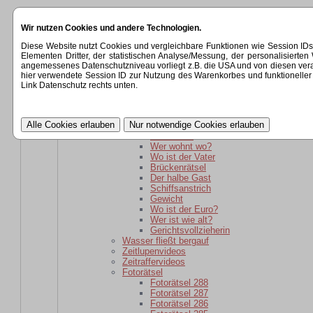
Startseite
Wir nutzen Cookies und andere Technologien.
Kategorien
Rätsel
Diese Website nutzt Cookies und vergleichbare Funktionen wie Session ID
Rätsel für daheim gebliebene
Elementen Dritter, der statistischen Analyse/Messung, der personalisier
Wer ist wie alt?
angemessenes Datenschutzniveau vorliegt z.B. die USA und von diesen verarbeit
wer ist weiter weg?
hier verwendete Session ID zur Nutzung des Warenkorbes und funktioneller 
Der schlaue Barkeeper
Link Datenschutz rechts unten.
Parole
Verwandtschaft
kaputte Sicherung
Kartoffelsackrätsel
Schuhkauf
Wer wohnt wo?
Wo ist der Vater
Brückenrätsel
Der halbe Gast
Schiffsanstrich
Gewicht
Wo ist der Euro?
Wer ist wie alt?
Gerichtsvollzieherin
Wasser fließt bergauf
Zeitlupenvideos
Zeitraffervideos
Fotorätsel
Fotorätsel 288
Fotorätsel 287
Fotorätsel 286