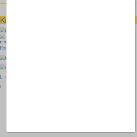
Kontaktmöglichkeiten
073664028807
homepage@thomaskappel.de
Kontakt
Impressum
Cookies
Link zur klassischen Website