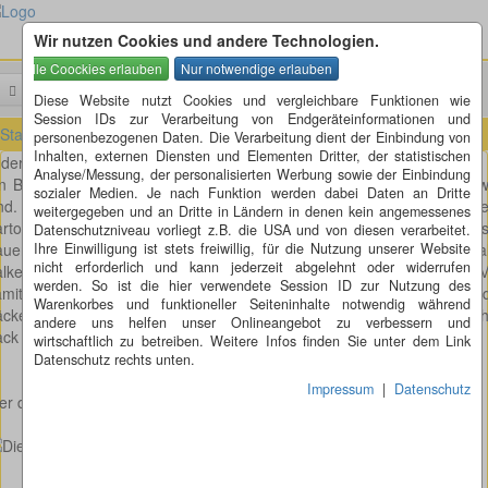
Wir nutzen Cookies und andere Technologien.
Menü
Suchen
Diese Website nutzt Cookies und vergleichbare Funktionen wie
Session IDs zur Verarbeitung von Endgeräteinformationen und
Startseite
»
Rätsel
»
Kartoffelsackrätsel
personenbezogenen Daten. Die Verarbeitung dient der Einbindung von
Inhalten, externen Diensten und Elementen Dritter, der statistischen
der Kartoffelsack
Analyse/Messung, der personalisierten Werbung sowie der Einbindung
n Bauer hat 9 Kartoffelsäcke, welche alle (bis auf einen) gleich sch
sozialer Medien. Je nach Funktion werden dabei Daten an Dritte
nd. Einer von diesen 9 Säcken enthält 3 Kartoffeln weniger als die and
weitergegeben und an Dritte in Ländern in denen kein angemessenes
rtoffelsäcke und ist somit leichter als die andern. Leider weiß un
Datenschutzniveau vorliegt z.B. die USA und von diesen verarbeitet.
uer nicht, welcher der Säcke der leichtere ist. Aber er hat eine a
Ihre Einwilligung ist stets freiwillig, für die Nutzung unserer Website
nicht erforderlich und kann jederzeit abgelehnt oder widerrufen
lkenwaage. Diese ist allerdings so alt, dass man nur noch zwei M
werden. So ist die hier verwendete Session ID zur Nutzung des
amit wiegen kann, bevor sie zusammenbricht. Wie muss der Bauer d
Warenkorbes und funktioneller Seiteninhalte notwendig während
cke wiege, damit er mit zwei Wiegevorgängen feststellen kann, welc
andere uns helfen unser Onlineangebot zu verbessern und
ck weniger Kartoffeln enthält?
wirtschaftlich zu betreiben. Weitere Infos finden Sie unter dem Link
Datenschutz rechts unten.
Impressum
|
Datenschutz
r die Lösung möchte, bitte hier auf den Banner klicken: