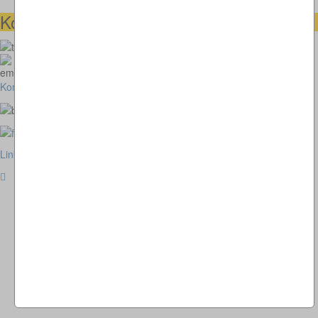
Kontaktmöglichkeiten
073664028807
homepage@thomaskappel.de
Kontakt
Impressum
Cookies
Link zur klassischen Website