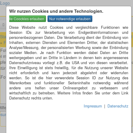
Wir nutzen Cookies und andere Technologien.
Menü
Suchen
Diese Website nutzt Cookies und vergleichbare Funktionen wie
Session IDs zur Verarbeitung von Endgeräteinformationen und
Startseite
»
Fotorätsel
»
Fotorätsel 101 bis 200
»
Fotorätsel 101 bis 1
personenbezogenen Daten. Die Verarbeitung dient der Einbindung von
»
Fotorätsel 102
Inhalten, externen Diensten und Elementen Dritter, der statistischen
Analyse/Messung, der personalisierten Werbung sowie der Einbindung
Fotorätsel 102
sozialer Medien. Je nach Funktion werden dabei Daten an Dritte
i meiner letzten Mount Everest Besteigung bin ich kurz vor dem
weitergegeben und an Dritte in Ländern in denen kein angemessenes
pfelkreuz auf diese uralte Seilsicherung gestoßen. Heute verwendet m
Datenschutzniveau vorliegt z.B. die USA und von diesen verarbeitet.
türlich andere. Oder was glaubt ihr?
Ihre Einwilligung ist stets freiwillig, für die Nutzung unserer Website
nicht erforderlich und kann jederzeit abgelehnt oder widerrufen
werden. So ist die hier verwendete Session ID zur Nutzung des
Warenkorbes und funktioneller Seiteninhalte notwendig während
andere uns helfen unser Onlineangebot zu verbessern und
wirtschaftlich zu betreiben. Weitere Infos finden Sie unter dem Link
Datenschutz rechts unten.
Impressum
|
Datenschutz
Hilfe anzeigen
sung Fotorätsel anzeigen