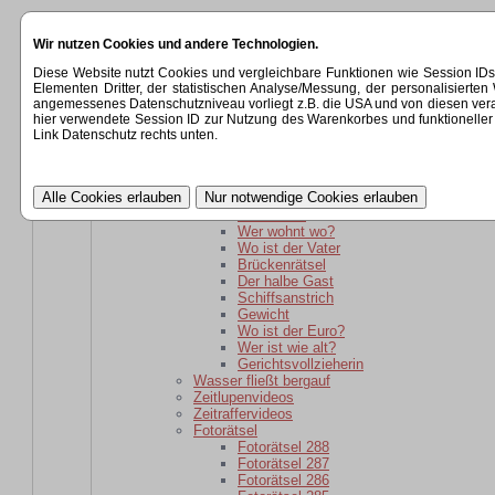
Startseite
Wir nutzen Cookies und andere Technologien.
Kategorien
Rätsel
Diese Website nutzt Cookies und vergleichbare Funktionen wie Session ID
Rätsel für daheim gebliebene
Elementen Dritter, der statistischen Analyse/Messung, der personalisier
Wer ist wie alt?
angemessenes Datenschutzniveau vorliegt z.B. die USA und von diesen verarbeit
wer ist weiter weg?
hier verwendete Session ID zur Nutzung des Warenkorbes und funktioneller 
Der schlaue Barkeeper
Link Datenschutz rechts unten.
Parole
Verwandtschaft
kaputte Sicherung
Kartoffelsackrätsel
Schuhkauf
Wer wohnt wo?
Wo ist der Vater
Brückenrätsel
Der halbe Gast
Schiffsanstrich
Gewicht
Wo ist der Euro?
Wer ist wie alt?
Gerichtsvollzieherin
Wasser fließt bergauf
Zeitlupenvideos
Zeitraffervideos
Fotorätsel
Fotorätsel 288
Fotorätsel 287
Fotorätsel 286