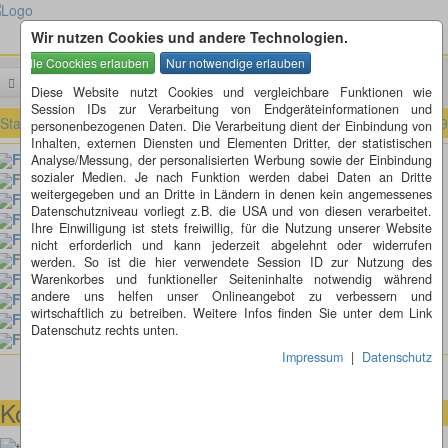
Wir nutzen Cookies und andere Technologien.
Menü
Suchen
Diese Website nutzt Cookies und vergleichbare Funktionen wie
Session IDs zur Verarbeitung von Endgeräteinformationen und
Startseite
»
Fotorätsel
»
Fotorätsel 101 bis 200
»
Fotorätsel 181 bis 1
personenbezogenen Daten. Die Verarbeitung dient der Einbindung von
Inhalten, externen Diensten und Elementen Dritter, der statistischen
Fotorätsel 190
Analyse/Messung, der personalisierten Werbung sowie der Einbindung
sozialer Medien. Je nach Funktion werden dabei Daten an Dritte
Fotorätsel 189
weitergegeben und an Dritte in Ländern in denen kein angemessenes
Fotorätsel 188
Datenschutzniveau vorliegt z.B. die USA und von diesen verarbeitet.
Fotorätsel 187
Ihre Einwilligung ist stets freiwillig, für die Nutzung unserer Website
Fotorätsel 186
nicht erforderlich und kann jederzeit abgelehnt oder widerrufen
Fotorätsel 185
werden. So ist die hier verwendete Session ID zur Nutzung des
Fotorätsel 184
Warenkorbes und funktioneller Seiteninhalte notwendig während
andere uns helfen unser Onlineangebot zu verbessern und
Fotorätsel 183
wirtschaftlich zu betreiben. Weitere Infos finden Sie unter dem Link
Fotorätsel 182
Datenschutz rechts unten.
Fotorätsel 181
Impressum
|
Datenschutz
Kontaktmöglichkeiten
073664028807