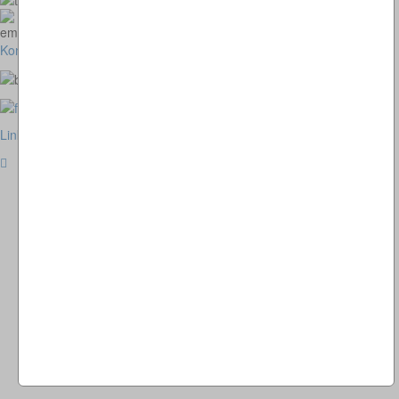
homepage@thomaskappel.de
Kontakt
Impressum
Cookies
Link zur klassischen Website