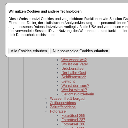
Startseite
Wir nutzen Cookies und andere Technologien.
Kategorien
Rätsel
Diese Website nutzt Cookies und vergleichbare Funktionen wie Session ID
Rätsel für daheim gebliebene
Elementen Dritter, der statistischen Analyse/Messung, der personalisier
Wer ist wie alt?
angemessenes Datenschutzniveau vorliegt z.B. die USA und von diesen verarbeit
wer ist weiter weg?
hier verwendete Session ID zur Nutzung des Warenkorbes und funktioneller 
Der schlaue Barkeeper
Link Datenschutz rechts unten.
Parole
Verwandtschaft
kaputte Sicherung
Kartoffelsackrätsel
Schuhkauf
Wer wohnt wo?
Wo ist der Vater
Brückenrätsel
Der halbe Gast
Schiffsanstrich
Gewicht
Wo ist der Euro?
Wer ist wie alt?
Gerichtsvollzieherin
Wasser fließt bergauf
Zeitlupenvideos
Zeitraffervideos
Fotorätsel
Fotorätsel 288
Fotorätsel 287
Fotorätsel 286