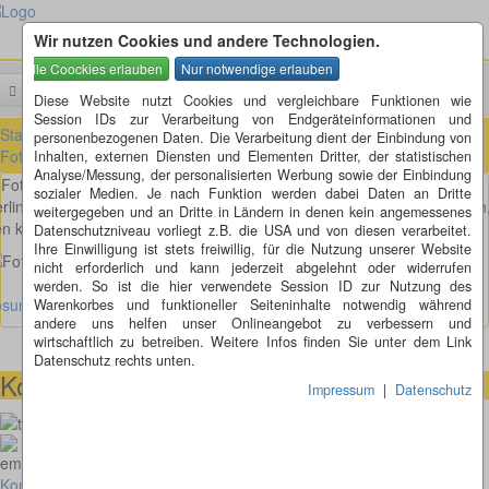
Wir nutzen Cookies und andere Technologien.
Menü
Suchen
Diese Website nutzt Cookies und vergleichbare Funktionen wie
Session IDs zur Verarbeitung von Endgeräteinformationen und
Startseite
»
Fotorätsel
»
Fotorätsel 1 bis 100
»
Fotorätsel 31 bis 40
»
personenbezogenen Daten. Die Verarbeitung dient der Einbindung von
Fotorätsel 37
Inhalten, externen Diensten und Elementen Dritter, der statistischen
Analyse/Messung, der personalisierten Werbung sowie der Einbindung
Fotorätsel 37
sozialer Medien. Je nach Funktion werden dabei Daten an Dritte
rlin ist eben immer eine Reise wert. Und ich habe ihn wirklich gesehen
weitergegeben und an Dritte in Ländern in denen kein angemessenes
n kleinen Punker aus Berlin. Klasse, oder ist es gar keiner?
Datenschutzniveau vorliegt z.B. die USA und von diesen verarbeitet.
Ihre Einwilligung ist stets freiwillig, für die Nutzung unserer Website
nicht erforderlich und kann jederzeit abgelehnt oder widerrufen
werden. So ist die hier verwendete Session ID zur Nutzung des
ösung anzeigen
Warenkorbes und funktioneller Seiteninhalte notwendig während
andere uns helfen unser Onlineangebot zu verbessern und
wirtschaftlich zu betreiben. Weitere Infos finden Sie unter dem Link
Datenschutz rechts unten.
Kontaktmöglichkeiten
Impressum
|
Datenschutz
073664028807
homepage@thomaskappel.de
Kontakt
Impressum
Cookies