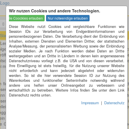
Wir nutzen Cookies und andere Technologien.
Menü
Suchen
Diese Website nutzt Cookies und vergleichbare Funktionen wie
Session IDs zur Verarbeitung von Endgeräteinformationen und
Startseite
»
Leserbriefe
»
Leserbrieftexte ändern
personenbezogenen Daten. Die Verarbeitung dient der Einbindung von
Inhalten, externen Diensten und Elementen Dritter, der statistischen
Leserbrieftexte ändern
Analyse/Messung, der personalisierten Werbung sowie der Einbindung
olgenden Leserbrief habe am 10.10.2010 an die Schwäpo geschick
sozialer Medien. Je nach Funktion werden dabei Daten an Dritte
eröffentlich wurde er bis jetzt nicht, aber zumindest habe ich e
weitergegeben und an Dritte in Ländern in denen kein angemessenes
tschuldigungsschreiben erhalten. Ich habe ihn geschrieben, nachd
Datenschutzniveau vorliegt z.B. die USA und von diesen verarbeitet.
Ihre Einwilligung ist stets freiwillig, für die Nutzung unserer Website
i meinem letzten Leserbrief (
Stuttgart 21
) sehr viel geändert wurde.
nicht erforderlich und kann jederzeit abgelehnt oder widerrufen
werden. So ist die hier verwendete Session ID zur Nutzung des
Warenkorbes und funktioneller Seiteninhalte notwendig während
h finde es eine Unverschämtheit, dass Sie die eingesandten Texte 
andere uns helfen unser Onlineangebot zu verbessern und
serbriefe ändern. Glauben Sie wirklich, dass Ihre Texte besser sind? 
wirtschaftlich zu betreiben. Weitere Infos finden Sie unter dem Link
nn Ihnen versichern, das sind sie nicht. Gut, dass Sie in meinem letz
Datenschutz rechts unten.
serbrief statt Stuttgart 21 nur S21 geschrieben haben, da könnte 
Impressum
|
Datenschutz
elleicht noch Verständnis aufbringen, aber Sie haben auch Satzte
ggelassen und Sätze geändert. Am schlimmsten ist dieser Satz:
in Satz:
ie Gegnerinnen tun gerade so, als ob das ganze Projekt im Geheim