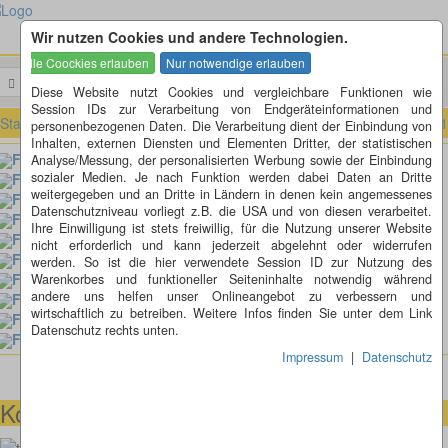
Wir nutzen Cookies und andere Technologien.
Menü
Suchen
Diese Website nutzt Cookies und vergleichbare Funktionen wie
Session IDs zur Verarbeitung von Endgeräteinformationen und
Startseite
»
Fotorätsel
»
Fotorätsel 101 bis 200
»
Fotorätsel 101 bis 1
personenbezogenen Daten. Die Verarbeitung dient der Einbindung von
Inhalten, externen Diensten und Elementen Dritter, der statistischen
Fotorätsel 110
Analyse/Messung, der personalisierten Werbung sowie der Einbindung
sozialer Medien. Je nach Funktion werden dabei Daten an Dritte
Fotorätsel 109
weitergegeben und an Dritte in Ländern in denen kein angemessenes
Fotorätsel 108
Datenschutzniveau vorliegt z.B. die USA und von diesen verarbeitet.
Fotorätsel 107
Ihre Einwilligung ist stets freiwillig, für die Nutzung unserer Website
Fotorätsel 106
nicht erforderlich und kann jederzeit abgelehnt oder widerrufen
Fotorätsel 105
werden. So ist die hier verwendete Session ID zur Nutzung des
Fotorätsel 104
Warenkorbes und funktioneller Seiteninhalte notwendig während
andere uns helfen unser Onlineangebot zu verbessern und
Fotorätsel 103
wirtschaftlich zu betreiben. Weitere Infos finden Sie unter dem Link
Fotorätsel 102
Datenschutz rechts unten.
Fotorätsel 101
Impressum
|
Datenschutz
Kontaktmöglichkeiten
073664028807