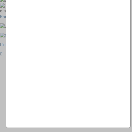
homepage@thomaskappel.de
Kontakt
Impressum
Cookies
Link zur klassischen Website