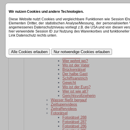
Startseite
Wir nutzen Cookies und andere Technologien.
Kategorien
Rätsel
Diese Website nutzt Cookies und vergleichbare Funktionen wie Session ID
Rätsel für daheim gebliebene
Elementen Dritter, der statistischen Analyse/Messung, der personalisier
Wer ist wie alt?
angemessenes Datenschutzniveau vorliegt z.B. die USA und von diesen verarbeit
wer ist weiter weg?
hier verwendete Session ID zur Nutzung des Warenkorbes und funktioneller 
Der schlaue Barkeeper
Link Datenschutz rechts unten.
Parole
Verwandtschaft
kaputte Sicherung
Kartoffelsackrätsel
Schuhkauf
Wer wohnt wo?
Wo ist der Vater
Brückenrätsel
Der halbe Gast
Schiffsanstrich
Gewicht
Wo ist der Euro?
Wer ist wie alt?
Gerichtsvollzieherin
Wasser fließt bergauf
Zeitlupenvideos
Zeitraffervideos
Fotorätsel
Fotorätsel 288
Fotorätsel 287
Fotorätsel 286