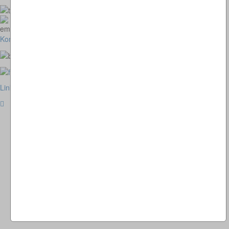
073664028807
homepage@thomaskappel.de
Kontakt
Impressum
Cookies
Link zur klassischen Website