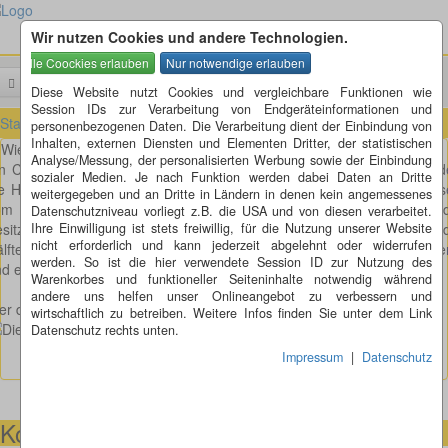
Wir nutzen Cookies und andere Technologien.
Menü
Suchen
Diese Website nutzt Cookies und vergleichbare Funktionen wie
Session IDs zur Verarbeitung von Endgeräteinformationen und
Startseite
»
Rätsel
»
Der halbe Gast
personenbezogenen Daten. Die Verarbeitung dient der Einbindung von
Inhalten, externen Diensten und Elementen Dritter, der statistischen
Wieviel Personen?
Analyse/Messung, der personalisierten Werbung sowie der Einbindung
n Cafe ist voll besetzt. Um 15.37 Uhr verlassen von allen Anwesen
sozialer Medien. Je nach Funktion werden dabei Daten an Dritte
e Hälfte und eine halbe Person das Cafe. Nach 35 Minuten verlass
weitergegeben und an Dritte in Ländern in denen kein angemessenes
m Rest ebenfalls die Hälfte und eine halbe Person das Cafe. Als 
Datenschutzniveau vorliegt z.B. die USA und von diesen verarbeitet.
sitzerin um 16.30 Uhr Ihr Cafe schließen will, verlassen nochmals 
Ihre Einwilligung ist stets freiwillig, für die Nutzung unserer Website
nicht erforderlich und kann jederzeit abgelehnt oder widerrufen
lfte und eine halbe Person das Cafe. Es bleiben nur noch die Besitze
werden. So ist die hier verwendete Session ID zur Nutzung des
d eine Kellnerin zurück. Wie viele Gäste saßen zu beginn im Cafe?
Warenkorbes und funktioneller Seiteninhalte notwendig während
andere uns helfen unser Onlineangebot zu verbessern und
r die Lösung möchte, bitte hier auf den Banner klicken:
wirtschaftlich zu betreiben. Weitere Infos finden Sie unter dem Link
Datenschutz rechts unten.
Impressum
|
Datenschutz
Kontaktmöglichkeiten