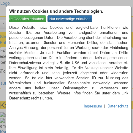
Wir nutzen Cookies und andere Technologien.
Menü
Suchen
Diese Website nutzt Cookies und vergleichbare Funktionen wie
Session IDs zur Verarbeitung von Endgeräteinformationen und
Startseite
»
Fotorätsel
»
Fotorätsel 1 bis 100
»
Fotorätsel 61 bis 70
»
personenbezogenen Daten. Die Verarbeitung dient der Einbindung von
Fotorätsel 61
Inhalten, externen Diensten und Elementen Dritter, der statistischen
Analyse/Messung, der personalisierten Werbung sowie der Einbindung
Fotorätsel 61
sozialer Medien. Je nach Funktion werden dabei Daten an Dritte
ese gleichmäßigen Mondkrater lassen darauf schließen, dass es doch
weitergegeben und an Dritte in Ländern in denen kein angemessenes
ebewesen auf dem Mond gibt. Oder?
Datenschutzniveau vorliegt z.B. die USA und von diesen verarbeitet.
Ihre Einwilligung ist stets freiwillig, für die Nutzung unserer Website
nicht erforderlich und kann jederzeit abgelehnt oder widerrufen
werden. So ist die hier verwendete Session ID zur Nutzung des
sung Fotorätsel anzeigen
Warenkorbes und funktioneller Seiteninhalte notwendig während
andere uns helfen unser Onlineangebot zu verbessern und
wirtschaftlich zu betreiben. Weitere Infos finden Sie unter dem Link
Datenschutz rechts unten.
Kontaktmöglichkeiten
Impressum
|
Datenschutz
073664028807
homepage@thomaskappel.de
Kontakt
Impressum
Cookies