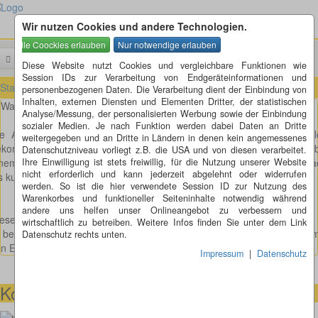
Wir nutzen Cookies und andere Technologien.
Menü
Suchen
Diese Website nutzt Cookies und vergleichbare Funktionen wie
Session IDs zur Verarbeitung von Endgeräteinformationen und
Startseite
»
Leserbriefe
»
Elton John darf nicht nach Aalen
personenbezogenen Daten. Die Verarbeitung dient der Einbindung von
Inhalten, externen Diensten und Elementen Dritter, der statistischen
Warum Zweifel?
Analyse/Messung, der personalisierten Werbung sowie der Einbindung
sozialer Medien. Je nach Funktion werden dabei Daten an Dritte
ie Aussage, dass man daran zweifelt, dass Elton John nach Aal
weitergegeben und an Dritte in Ländern in denen kein angemessenes
kommen wäre, kann ich nicht nachvollziehen. Ich war im Jahr 2000 
Datenschutzniveau vorliegt z.B. die USA und von diesen verarbeitet.
nem Konzert von Elton John in Künzelsau, das ja nun auch nicht ger
Ihre Einwilligung ist stets freiwillig, für die Nutzung unserer Website
nicht erforderlich und kann jederzeit abgelehnt oder widerrufen
s kulturelle Hochburg bekannt ist.
werden. So ist die hier verwendete Session ID zur Nutzung des
Warenkorbes und funktioneller Seiteninhalte notwendig während
andere uns helfen unser Onlineangebot zu verbessern und
eser Leserbrief von mir erschien am 20.11.2007 in der Schwäpo
wirtschaftlich zu betreiben. Weitere Infos finden Sie unter dem Link
 bezieht sich darauf, dass die Stadt Aalen einen geplanten Konzertter
Datenschutz rechts unten.
n Elton John abgesagt hat.
Impressum
|
Datenschutz
Kontaktmöglichkeiten
073664028807