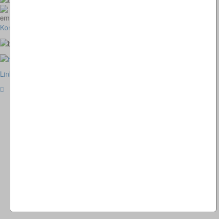
homepage@thomaskappel.de
Kontakt
Impressum
Cookies
Link zur klassischen Website