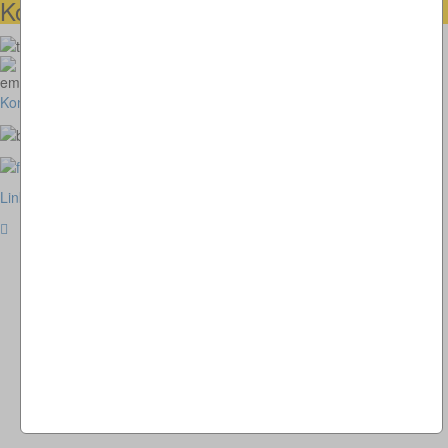
Kontaktmöglichkeiten
073664028807
homepage@thomaskappel.de
Kontakt
Impressum
Cookies
Link zur klassischen Website