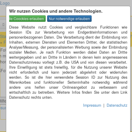
Wir nutzen Cookies und andere Technologien.
Menü
Suchen
Diese Website nutzt Cookies und vergleichbare Funktionen wie
Session IDs zur Verarbeitung von Endgeräteinformationen und
Startseite
»
Fotorätsel
»
Fotorätsel 101 bis 200
»
Fotorätsel 161 bis 1
personenbezogenen Daten. Die Verarbeitung dient der Einbindung von
»
Fotorätsel 167
Inhalten, externen Diensten und Elementen Dritter, der statistischen
Analyse/Messung, der personalisierten Werbung sowie der Einbindung
Fotorätsel 167
sozialer Medien. Je nach Funktion werden dabei Daten an Dritte
ch musste nur den Gaszug an meinem Moped ein bisschen umbauen,
weitergegeben und an Dritte in Ländern in denen kein angemessenes
hon ging die Karre ab wie Harry, oder was könnte es sonst sein?
Datenschutzniveau vorliegt z.B. die USA und von diesen verarbeitet.
Ihre Einwilligung ist stets freiwillig, für die Nutzung unserer Website
nicht erforderlich und kann jederzeit abgelehnt oder widerrufen
werden. So ist die hier verwendete Session ID zur Nutzung des
Warenkorbes und funktioneller Seiteninhalte notwendig während
andere uns helfen unser Onlineangebot zu verbessern und
wirtschaftlich zu betreiben. Weitere Infos finden Sie unter dem Link
Datenschutz rechts unten.
Hilfe anzeigen
Impressum
|
Datenschutz
sung Fotorätsel 167 anzeigen