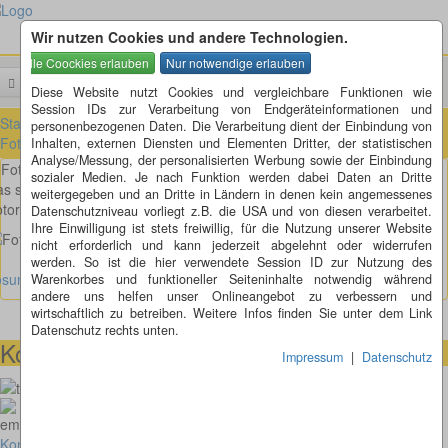
Wir nutzen Cookies und andere Technologien.
Menü
Suchen
Diese Website nutzt Cookies und vergleichbare Funktionen wie
Session IDs zur Verarbeitung von Endgeräteinformationen und
Startseite
»
Fotorätsel
»
Fotorätsel 1 bis 100
»
Fotorätsel 11 bis 20
»
personenbezogenen Daten. Die Verarbeitung dient der Einbindung von
Fotorätsel 19
Inhalten, externen Diensten und Elementen Dritter, der statistischen
Analyse/Messung, der personalisierten Werbung sowie der Einbindung
Fotorätsel 19
sozialer Medien. Je nach Funktion werden dabei Daten an Dritte
s saftige grün der Wiesen und Bäume hat mich zu einem grünen
weitergegeben und an Dritte in Ländern in denen kein angemessenes
torätsel inspiriert. Ob das wohl ein Wald ist, was meint ihr?
Datenschutzniveau vorliegt z.B. die USA und von diesen verarbeitet.
Ihre Einwilligung ist stets freiwillig, für die Nutzung unserer Website
nicht erforderlich und kann jederzeit abgelehnt oder widerrufen
werden. So ist die hier verwendete Session ID zur Nutzung des
ösung anzeigen
Warenkorbes und funktioneller Seiteninhalte notwendig während
andere uns helfen unser Onlineangebot zu verbessern und
wirtschaftlich zu betreiben. Weitere Infos finden Sie unter dem Link
Datenschutz rechts unten.
Kontaktmöglichkeiten
Impressum
|
Datenschutz
073664028807
homepage@thomaskappel.de
Kontakt
Impressum
Cookies