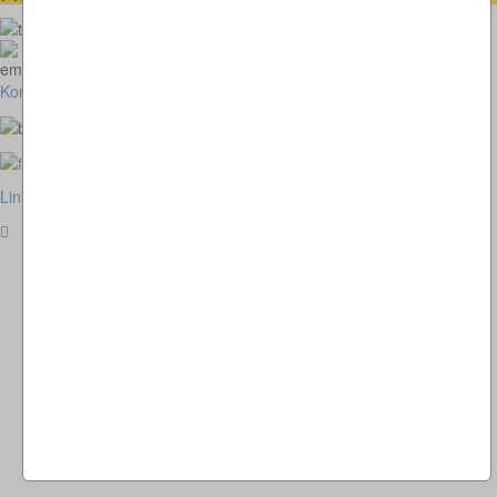
073664028807
homepage@thomaskappel.de
Kontakt
Impressum
Cookies
Link zur klassischen Website