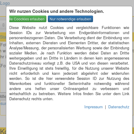
Wir nutzen Cookies und andere Technologien.
Menü
Suchen
Diese Website nutzt Cookies und vergleichbare Funktionen wie
Session IDs zur Verarbeitung von Endgeräteinformationen und
Startseite
»
Fotorätsel
»
Fotorätsel 221 bis 230
»
Fotorätsel 226
personenbezogenen Daten. Die Verarbeitung dient der Einbindung von
Inhalten, externen Diensten und Elementen Dritter, der statistischen
Fotorätsel 226
Analyse/Messung, der personalisierten Werbung sowie der Einbindung
h war in einer Fabrik, wo sie diese alten roten Backsteine herstellen. Ist
sozialer Medien. Je nach Funktion werden dabei Daten an Dritte
hr interessant. Oder?
weitergegeben und an Dritte in Ländern in denen kein angemessenes
Datenschutzniveau vorliegt z.B. die USA und von diesen verarbeitet.
Ihre Einwilligung ist stets freiwillig, für die Nutzung unserer Website
nicht erforderlich und kann jederzeit abgelehnt oder widerrufen
werden. So ist die hier verwendete Session ID zur Nutzung des
Warenkorbes und funktioneller Seiteninhalte notwendig während
andere uns helfen unser Onlineangebot zu verbessern und
wirtschaftlich zu betreiben. Weitere Infos finden Sie unter dem Link
Hilfe anzeigen
Datenschutz rechts unten.
sung Fotorätsel 226 anzeigen
Impressum
|
Datenschutz
Kontaktmöglichkeiten