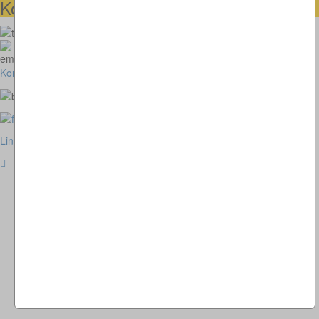
Kontaktmöglichkeiten
073664028807
homepage@thomaskappel.de
Kontakt
Impressum
Cookies
Link zur klassischen Website