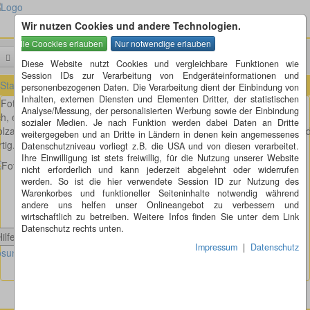
Wir nutzen Cookies und andere Technologien.
Menü
Suchen
Diese Website nutzt Cookies und vergleichbare Funktionen wie
Session IDs zur Verarbeitung von Endgeräteinformationen und
Startseite
»
Fotorätsel
»
Fotorätsel 251 bis 260
»
Fotorätsel 258
personenbezogenen Daten. Die Verarbeitung dient der Einbindung von
Inhalten, externen Diensten und Elementen Dritter, der statistischen
Fotorätsel 258
Analyse/Messung, der personalisierten Werbung sowie der Einbindung
h, einfach schön, mein alter Ford Modell T mit dem schönen
sozialer Medien. Je nach Funktion werden dabei Daten an Dritte
lzarmaturenbrett ohne viel schnick schnack, einfach nur ein Tacho un
weitergegeben und an Dritte in Ländern in denen kein angemessenes
rtig. Oder ist es etwas anderes?
Datenschutzniveau vorliegt z.B. die USA und von diesen verarbeitet.
Ihre Einwilligung ist stets freiwillig, für die Nutzung unserer Website
nicht erforderlich und kann jederzeit abgelehnt oder widerrufen
werden. So ist die hier verwendete Session ID zur Nutzung des
Warenkorbes und funktioneller Seiteninhalte notwendig während
andere uns helfen unser Onlineangebot zu verbessern und
wirtschaftlich zu betreiben. Weitere Infos finden Sie unter dem Link
Datenschutz rechts unten.
Hilfe anzeigen
Impressum
|
Datenschutz
sung Fotorätsel 258 anzeigen