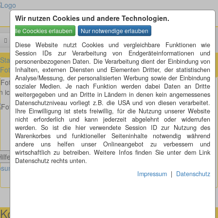
Wir nutzen Cookies und andere Technologien.
Menü
Suchen
Diese Website nutzt Cookies und vergleichbare Funktionen wie
Session IDs zur Verarbeitung von Endgeräteinformationen und
Startseite
»
Fotorätsel
»
Fotorätsel 1 bis 100
»
Fotorätsel 81 bis 90
»
personenbezogenen Daten. Die Verarbeitung dient der Einbindung von
Fotorätsel 88
Inhalten, externen Diensten und Elementen Dritter, der statistischen
Analyse/Messung, der personalisierten Werbung sowie der Einbindung
Fotorätsel 88
sozialer Medien. Je nach Funktion werden dabei Daten an Dritte
n ich doch glatt im Wald über eine Bärenfalle gestolpert, oder?
weitergegeben und an Dritte in Ländern in denen kein angemessenes
Datenschutzniveau vorliegt z.B. die USA und von diesen verarbeitet.
Ihre Einwilligung ist stets freiwillig, für die Nutzung unserer Website
nicht erforderlich und kann jederzeit abgelehnt oder widerrufen
werden. So ist die hier verwendete Session ID zur Nutzung des
Warenkorbes und funktioneller Seiteninhalte notwendig während
andere uns helfen unser Onlineangebot zu verbessern und
wirtschaftlich zu betreiben. Weitere Infos finden Sie unter dem Link
Hilfe anzeigen
Datenschutz rechts unten.
sung Fotorätsel anzeigen
Impressum
|
Datenschutz
Kontaktmöglichkeiten