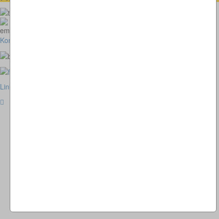
073664028807
homepage@thomaskappel.de
Kontakt
Impressum
Cookies
Link zur klassischen Website