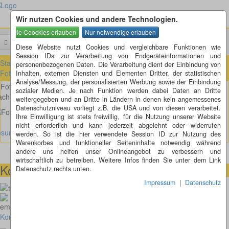
Wir nutzen Cookies und andere Technologien.
Menü
Suchen
Diese Website nutzt Cookies und vergleichbare Funktionen wie
Session IDs zur Verarbeitung von Endgeräteinformationen und
Startseite
»
Fotorätsel
»
Fotorätsel 1 bis 100
»
Fotorätsel 11 bis 20
»
personenbezogenen Daten. Die Verarbeitung dient der Einbindung von
Fotorätsel 16
Inhalten, externen Diensten und Elementen Dritter, der statistischen
Analyse/Messung, der personalisierten Werbung sowie der Einbindung
Fotorätsel 16
sozialer Medien. Je nach Funktion werden dabei Daten an Dritte
ch was sieht das denn aus?
weitergegeben und an Dritte in Ländern in denen kein angemessenes
Datenschutzniveau vorliegt z.B. die USA und von diesen verarbeitet.
Ihre Einwilligung ist stets freiwillig, für die Nutzung unserer Website
nicht erforderlich und kann jederzeit abgelehnt oder widerrufen
ösung anzeigen
werden. So ist die hier verwendete Session ID zur Nutzung des
Warenkorbes und funktioneller Seiteninhalte notwendig während
andere uns helfen unser Onlineangebot zu verbessern und
wirtschaftlich zu betreiben. Weitere Infos finden Sie unter dem Link
Kontaktmöglichkeiten
Datenschutz rechts unten.
Impressum
|
Datenschutz
073664028807
homepage@thomaskappel.de
Kontakt
Impressum
Cookies