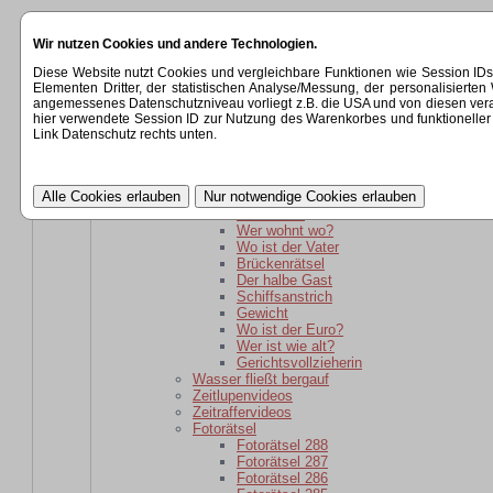
Startseite
Wir nutzen Cookies und andere Technologien.
Kategorien
Rätsel
Diese Website nutzt Cookies und vergleichbare Funktionen wie Session ID
Rätsel für daheim gebliebene
Elementen Dritter, der statistischen Analyse/Messung, der personalisier
Wer ist wie alt?
angemessenes Datenschutzniveau vorliegt z.B. die USA und von diesen verarbeit
wer ist weiter weg?
hier verwendete Session ID zur Nutzung des Warenkorbes und funktioneller 
Der schlaue Barkeeper
Link Datenschutz rechts unten.
Parole
Verwandtschaft
kaputte Sicherung
Kartoffelsackrätsel
Schuhkauf
Wer wohnt wo?
Wo ist der Vater
Brückenrätsel
Der halbe Gast
Schiffsanstrich
Gewicht
Wo ist der Euro?
Wer ist wie alt?
Gerichtsvollzieherin
Wasser fließt bergauf
Zeitlupenvideos
Zeitraffervideos
Fotorätsel
Fotorätsel 288
Fotorätsel 287
Fotorätsel 286