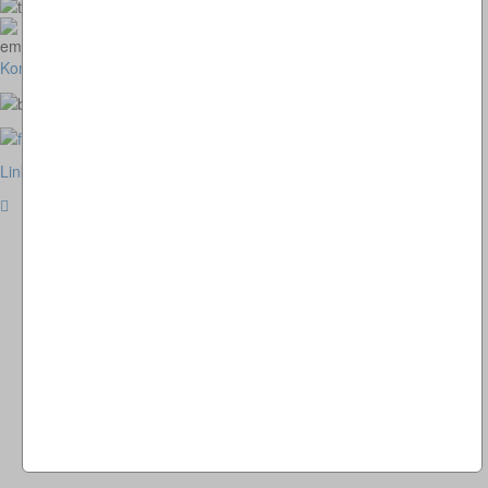
073664028807
homepage@thomaskappel.de
Kontakt
Impressum
Cookies
Link zur klassischen Website