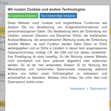
Wir nutzen Cookies und andere Technologien.
Menü
Suchen
Diese Website nutzt Cookies und vergleichbare Funktionen wie
Session IDs zur Verarbeitung von Endgeräteinformationen und
Startseite
»
Fotorätsel
»
Fotorätsel 201 bis 210
»
Fotorätsel 207
personenbezogenen Daten. Die Verarbeitung dient der Einbindung von
Inhalten, externen Diensten und Elementen Dritter, der statistischen
Fotorätsel 207
Analyse/Messung, der personalisierten Werbung sowie der Einbindung
s Fliewatüüt, mal ganz aus der Nähe. Oder?
sozialer Medien. Je nach Funktion werden dabei Daten an Dritte
weitergegeben und an Dritte in Ländern in denen kein angemessenes
Datenschutzniveau vorliegt z.B. die USA und von diesen verarbeitet.
Ihre Einwilligung ist stets freiwillig, für die Nutzung unserer Website
nicht erforderlich und kann jederzeit abgelehnt oder widerrufen
werden. So ist die hier verwendete Session ID zur Nutzung des
Warenkorbes und funktioneller Seiteninhalte notwendig während
andere uns helfen unser Onlineangebot zu verbessern und
Hilfe anzeigen
wirtschaftlich zu betreiben. Weitere Infos finden Sie unter dem Link
sung Fotorätsel 207 anzeigen
Datenschutz rechts unten.
Impressum
|
Datenschutz
Kontaktmöglichkeiten