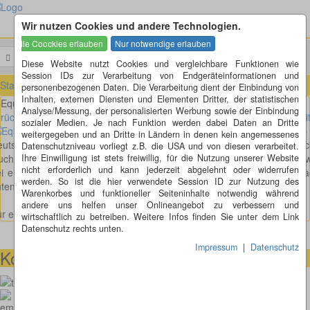
Wir nutzen Cookies und andere Technologien.
Menü
Suchen
Diese Website nutzt Cookies und vergleichbare Funktionen wie
Session IDs zur Verarbeitung von Endgeräteinformationen und
Startseite
»
Meine Uhren
»
Equalizer-Uhr
personenbezogenen Daten. Die Verarbeitung dient der Einbindung von
Inhalten, externen Diensten und Elementen Dritter, der statistischen
Equalizer Uhr
Analyse/Messung, der personalisierten Werbung sowie der Einbindung
rück
wei
sozialer Medien. Je nach Funktion werden dabei Daten an Dritte
Diese Uhr wurde in Japan bestellt (mir ist kein Shop
weitergegeben und an Dritte in Ländern in denen kein angemessenes
eutschand bekannt). Wenn man rechts oben auf den Knopft drück
Datenschutzniveau vorliegt z.B. die USA und von diesen verarbeitet.
uchten zuerst viele blaue LED`s auf. Zuerst "flackern" die LED`s, so 
Ihre Einwilligung ist stets freiwillig, für die Nutzung unserer Website
nicht erforderlich und kann jederzeit abgelehnt oder widerrufen
i einem Equalizer. Nach ein paar Sekunden "fallen" die Bildpunkt n
werden. So ist die hier verwendete Session ID zur Nutzung des
ten, nur die zwei für die Uhrzeit beleiben noch kurz leuchten.
Warenkorbes und funktioneller Seiteninhalte notwendig während
andere uns helfen unser Onlineangebot zu verbessern und
r ein grosses Bild klicken Sie bitte auf das Bild
wirtschaftlich zu betreiben. Weitere Infos finden Sie unter dem Link
Datenschutz rechts unten.
Impressum
|
Datenschutz
Kontaktmöglichkeiten
073664028807
homepage@thomaskappel.de