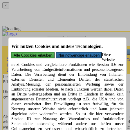
×
Menü
Suchen
Wir nutzen Cookies und andere Technologien.
Menü
Suchen
Diese
Startseite
»
Leserbriefe
»
Reaktion auf einen Zeitungsartikel in dem
Website
es heißt, dass die Stadt Aalen den ZOB umbaut, aber nicht
nutzt Cookies und vergleichbare Funktionen wie Session IDs zur
barrierefrei
Verarbeitung von Endgeräteinformationen und personenbezogenen
Daten. Die Verarbeitung dient der Einbindung von Inhalten,
Leserbrief zum Zeitungsartikel: Busse am ZOB sitzen fast auf:
externen Diensten und Elementen Dritter, der statistischen
Pflastersteine kommen weg
Analyse/Messung, der personalisierten Werbung sowie der
Einbindung sozialer Medien. Je nach Funktion werden dabei Daten
Diesen Leserbrief habe ich am 02.04.2022 per Email an die Schwäpo
an Dritte weitergegeben und an Dritte in Ländern in denen kein
geschickt:
angemessenes Datenschutzniveau vorliegt z.B. die USA und von
diesen verarbeitet. Ihre Einwilligung ist stets freiwillig, für die
Nutzung unserer Website nicht erforderlich und kann jederzeit
abgelehnt oder widerrufen werden. So ist die hier verwendete
Als ich gelesen habe, dass der Zentrale Omnibus Bahnhof umgeba
Session ID zur Nutzung des Warenkorbes und funktioneller
wird (
Externer Link
), dass er aber nicht barrierefrei gestaltet wird, 
Seiteninhalte notwendig während andere uns helfen unser
war ich sprachlos. Dazu muss man wissen, dass es gesetzlic
Onlineangebot zu verbessern und wirtschaftlich zu betreiben.