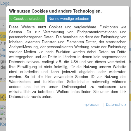
Wir nutzen Cookies und andere Technologien.
Menü
Suchen
Diese Website nutzt Cookies und vergleichbare Funktionen wie
Session IDs zur Verarbeitung von Endgeräteinformationen und
Startseite
»
Meine Uhren
»
3-Pimp-Uhren
personenbezogenen Daten. Die Verarbeitung dient der Einbindung von
Inhalten, externen Diensten und Elementen Dritter, der statistischen
3 Pimp Uhren
Analyse/Messung, der personalisierten Werbung sowie der Einbindung
rück
wei
sozialer Medien. Je nach Funktion werden dabei Daten an Dritte
Bei diesen Uhren wird die Uhrzeit mit LED`s angezeigt. Bei der
weitergegeben und an Dritte in Ländern in denen kein angemessenes
iginal Pimp (goldene) sind es bunte LED`s, bei einer sind es rote, bei d
Datenschutzniveau vorliegt z.B. die USA und von diesen verarbeitet.
deren blaue.
Ihre Einwilligung ist stets freiwillig, für die Nutzung unserer Website
nicht erforderlich und kann jederzeit abgelehnt oder widerrufen
werden. So ist die hier verwendete Session ID zur Nutzung des
r ein grosses Bild klicken Sie bitte auf das Bild
Warenkorbes und funktioneller Seiteninhalte notwendig während
andere uns helfen unser Onlineangebot zu verbessern und
wirtschaftlich zu betreiben. Weitere Infos finden Sie unter dem Link
Kontaktmöglichkeiten
Datenschutz rechts unten.
Impressum
|
Datenschutz
073664028807
homepage@thomaskappel.de
Kontakt
Impressum
Cookies