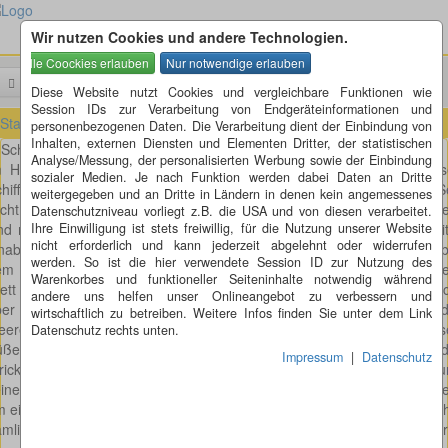
Wir nutzen Cookies und andere Technologien.
Menü
Suchen
Diese Website nutzt Cookies und vergleichbare Funktionen wie
Session IDs zur Verarbeitung von Endgeräteinformationen und
Startseite
»
Rätsel
»
Schiffsanstrich
personenbezogenen Daten. Die Verarbeitung dient der Einbindung von
Inhalten, externen Diensten und Elementen Dritter, der statistischen
Schiffsanstrich
Analyse/Messung, der personalisierten Werbung sowie der Einbindung
m Hamburger Hafen liegt ein Schiff namens Frieda vor Anker. Dies
sozialer Medien. Je nach Funktion werden dabei Daten an Dritte
hiff soll einen neuen Außenanstrich erhalten, bevor es wieder in 
weitergegeben und an Dritte in Ländern in denen kein angemessenes
icht. Ein Maler hat an der Außenseite eine Strickleiter herabgelass
Datenschutzniveau vorliegt z.B. die USA und von diesen verarbeitet.
d macht sich gleich ans Werk und steigt die Sprossen der Stricklei
Ihre Einwilligung ist stets freiwillig, für die Nutzung unserer Website
nicht erforderlich und kann jederzeit abgelehnt oder widerrufen
inab. Diese Sprossen haben einen Abstand von genau 27cm. 77cm üb
werden. So ist die hier verwendete Session ID zur Nutzung des
m Meeresspiegel ist ein Brett an der Strickleiter befestigt, auf die
Warenkorbes und funktioneller Seiteninhalte notwendig während
rett kann der Maler bequem sitzen und seine Füße baumeln noch 26
andere uns helfen unser Onlineangebot zu verbessern und
ber dem Wasser. Nach ein paar Stunden setzt die Flut ein und d
wirtschaftlich zu betreiben. Weitere Infos finden Sie unter dem Link
eeresspiegel steigt um genau 124cm an. Wenn der Maler keine nass
Datenschutz rechts unten.
üße bekommen will, um wie viel Sprossen muss er dann auf d
Impressum
|
Datenschutz
rickleiter höher steigen? Natürlich will er auch dann bequem sitzen 
ine Füße baumeln lassen. Sicher haben Sie sofort bemerkt, dass Ihn
 eine genaue Berechnung durchführen zu können, noch eine Zahl feh
mlich die 51cm von den Schuhsohlen bis zu den Kniekehlen des Maler