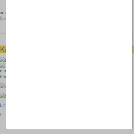
r die Lösung möchte, bitte hier auf den Banner klicken:
Kontaktmöglichkeiten
073664028807
homepage@thomaskappel.de
Kontakt
Impressum
Cookies
Link zur klassischen Website