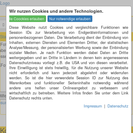
Wir nutzen Cookies und andere Technologien.
Menü
Suchen
Diese Website nutzt Cookies und vergleichbare Funktionen wie
Session IDs zur Verarbeitung von Endgeräteinformationen und
Startseite
»
Fotorätsel
»
Fotorätsel 251 bis 260
»
Fotorätsel 251
personenbezogenen Daten. Die Verarbeitung dient der Einbindung von
Inhalten, externen Diensten und Elementen Dritter, der statistischen
Fotorätsel 251
Analyse/Messung, der personalisierten Werbung sowie der Einbindung
be an meiner Karre Rally-Streifen aufgemalt. Hätte vielleicht doch
sozialer Medien. Je nach Funktion werden dabei Daten an Dritte
sser zu einem Lackierer gehen sollen. Oder?
weitergegeben und an Dritte in Ländern in denen kein angemessenes
Datenschutzniveau vorliegt z.B. die USA und von diesen verarbeitet.
Ihre Einwilligung ist stets freiwillig, für die Nutzung unserer Website
nicht erforderlich und kann jederzeit abgelehnt oder widerrufen
werden. So ist die hier verwendete Session ID zur Nutzung des
Warenkorbes und funktioneller Seiteninhalte notwendig während
andere uns helfen unser Onlineangebot zu verbessern und
wirtschaftlich zu betreiben. Weitere Infos finden Sie unter dem Link
Hilfe anzeigen
Datenschutz rechts unten.
sung Fotorätsel 251 anzeigen
Impressum
|
Datenschutz
Kontaktmöglichkeiten