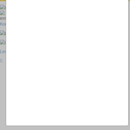
073664028807
homepage@thomaskappel.de
Kontakt
Impressum
Cookies
Link zur klassischen Website