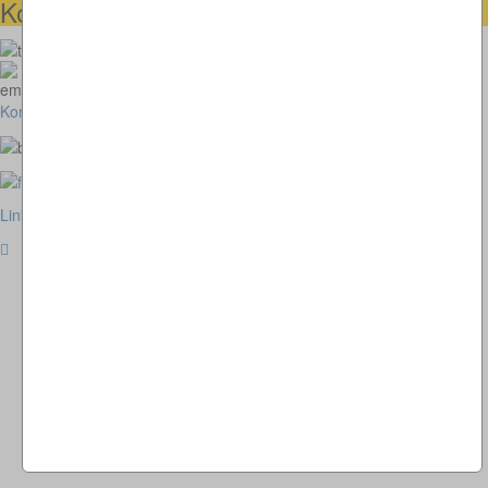
Kontaktmöglichkeiten
073664028807
homepage@thomaskappel.de
Kontakt
Impressum
Cookies
Link zur klassischen Website