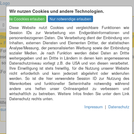
Wir nutzen Cookies und andere Technologien.
Menü
Suchen
Diese Website nutzt Cookies und vergleichbare Funktionen wie
Session IDs zur Verarbeitung von Endgeräteinformationen und
Startseite
»
Fotorätsel
»
Fotorätsel 101 bis 200
»
Fotorätsel 161 bis 1
personenbezogenen Daten. Die Verarbeitung dient der Einbindung von
»
Fotorätsel 163
Inhalten, externen Diensten und Elementen Dritter, der statistischen
Analyse/Messung, der personalisierten Werbung sowie der Einbindung
Fotorätsel 163
sozialer Medien. Je nach Funktion werden dabei Daten an Dritte
ese alte Scheunenbelüftung habe ich mal wieder aufpoliert. Oder was i
weitergegeben und an Dritte in Ländern in denen kein angemessenes
 sonst?
Datenschutzniveau vorliegt z.B. die USA und von diesen verarbeitet.
Ihre Einwilligung ist stets freiwillig, für die Nutzung unserer Website
nicht erforderlich und kann jederzeit abgelehnt oder widerrufen
werden. So ist die hier verwendete Session ID zur Nutzung des
Warenkorbes und funktioneller Seiteninhalte notwendig während
andere uns helfen unser Onlineangebot zu verbessern und
wirtschaftlich zu betreiben. Weitere Infos finden Sie unter dem Link
Datenschutz rechts unten.
Hilfe anzeigen
Impressum
|
Datenschutz
sung Fotorätsel 163 anzeigen