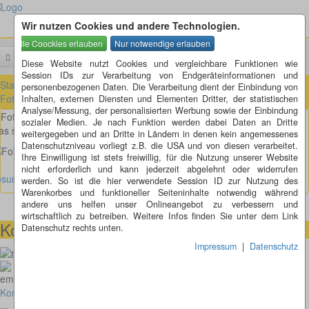
Wir nutzen Cookies und andere Technologien.
Menü
Suchen
Diese Website nutzt Cookies und vergleichbare Funktionen wie
Session IDs zur Verarbeitung von Endgeräteinformationen und
Startseite
»
Fotorätsel
»
Fotorätsel 1 bis 100
»
Fotorätsel 11 bis 20
»
personenbezogenen Daten. Die Verarbeitung dient der Einbindung von
Fotorätsel 12
Inhalten, externen Diensten und Elementen Dritter, der statistischen
Analyse/Messung, der personalisierten Werbung sowie der Einbindung
Fotorätsel 12
sozialer Medien. Je nach Funktion werden dabei Daten an Dritte
s schaut mich denn da mit so vielen Augen an?
weitergegeben und an Dritte in Ländern in denen kein angemessenes
Datenschutzniveau vorliegt z.B. die USA und von diesen verarbeitet.
Ihre Einwilligung ist stets freiwillig, für die Nutzung unserer Website
nicht erforderlich und kann jederzeit abgelehnt oder widerrufen
ösung anzeigen
werden. So ist die hier verwendete Session ID zur Nutzung des
Warenkorbes und funktioneller Seiteninhalte notwendig während
andere uns helfen unser Onlineangebot zu verbessern und
wirtschaftlich zu betreiben. Weitere Infos finden Sie unter dem Link
Kontaktmöglichkeiten
Datenschutz rechts unten.
Impressum
|
Datenschutz
073664028807
homepage@thomaskappel.de
Kontakt
Impressum
Cookies